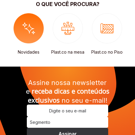
O QUE VOCÊ PROCURA?
s
Novidades
Plast.co na mesa
Plast.co no Piso
R
Assine nossa newsletter
receba dicas e conteúdos
e
exclusivos
no seu e-mail!