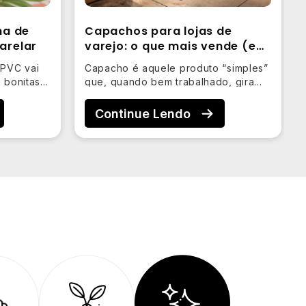
ha de
Capachos para lojas de
arelar
varejo: o que mais vende (e
por quê)
 PVC vai
Capacho é aquele produto “simples”
 bonitas e
que, quando bem trabalhado, gira
rápido, ajuda a compor ambientes
e…
Continue Lendo