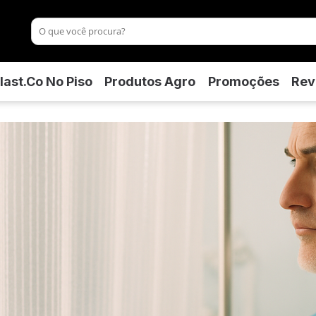
last.co No Piso
Produtos Agro
Promoções
Rev