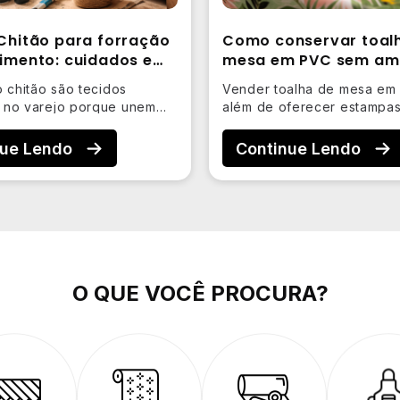
 Chitão para forração
Como conservar toal
timento: cuidados e
mesa em PVC sem am
ão
o chitão são tecidos
Vender toalha de mesa em
 no varejo porque unem
além de oferecer estampas
rcante, variedade de…
preço competitivo. Na…
nue Lendo
Continue Lendo
O QUE VOCÊ PROCURA?