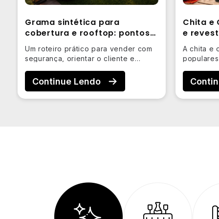
Grama sintética para
Chita e
cobertura e rooftop: pontos
e reves
de atenção
indicaç
Um roteiro prático para vender com
A chita e 
segurança, orientar o cliente e
populares
reduzir riscos com drenagem, base,
visual ma
…
Continue Lendo
Conti