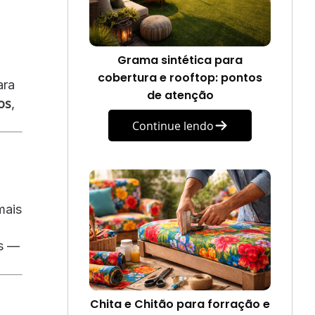
Grama sintética para
cobertura e rooftop: pontos
ara
de atenção
os
,
Continue lendo
mais
os —
Chita e Chitão para forração e