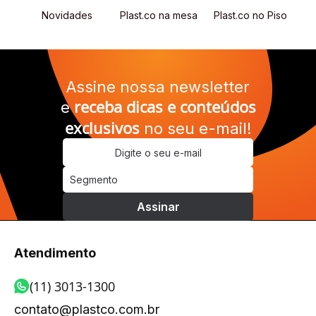
s
Novidades
Plast.co na mesa
Plast.co no Piso
R
Assine nossa newsletter
receba dicas e conteúdos
e
exclusivos
no seu e-mail!
Atendimento
(11) 3013-1300
contato@plastco.com.br