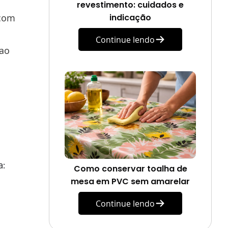
revestimento: cuidados e
 com
indicação
Continue lendo
 ao
a:
Como conservar toalha de
mesa em PVC sem amarelar
Continue lendo