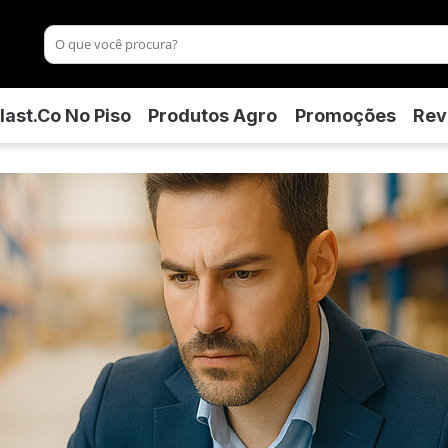
last.co No Piso
Produtos Agro
Promoções
Rev