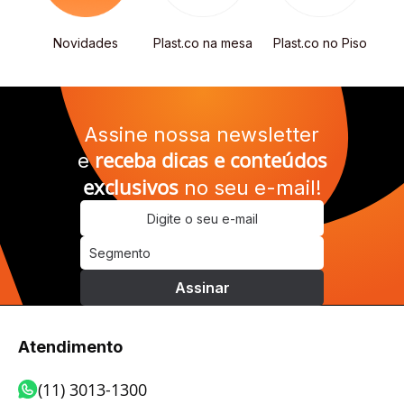
s
Novidades
Plast.co na mesa
Plast.co no Piso
R
Assine nossa newsletter
receba dicas e conteúdos
e
exclusivos
no seu e-mail!
Atendimento
(11) 3013-1300