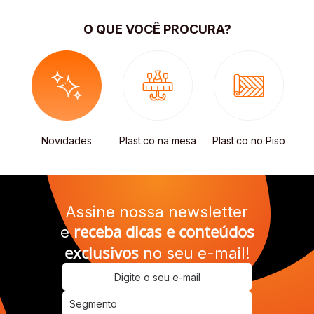
O QUE VOCÊ PROCURA?
s
Novidades
Plast.co na mesa
Plast.co no Piso
R
Assine nossa newsletter
receba dicas e conteúdos
e
exclusivos
no seu e-mail!