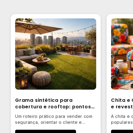
Grama sintética para
Chita e
cobertura e rooftop: pontos
e reves
de atenção
indicaç
Um roteiro prático para vender com
A chita e 
segurança, orientar o cliente e
populares
reduzir riscos com drenagem, base,
visual ma