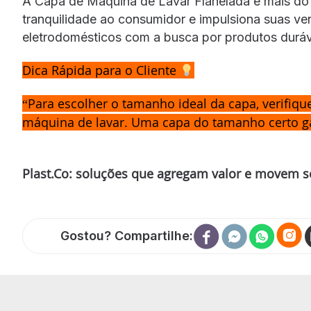
A Capa de Máquina de Lavar Flanelada é mais do
tranquilidade ao consumidor e impulsiona suas v
eletrodomésticos com a busca por produtos duráve
Dica Rápida para o Cliente
“Para escolher o tamanho ideal da capa, verifiqu
máquina de lavar. Uma capa do tamanho certo ga
Plast.Co: soluções que agregam valor e movem s
Gostou? Compartilhe: