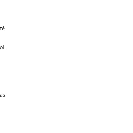
té
ol,
pas