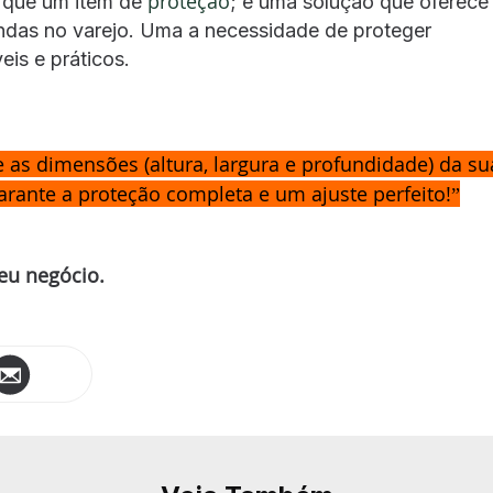
proteção
 que um item de
; é uma solução que oferece
endas no varejo. Uma a necessidade de proteger
is e práticos.
e as dimensões (altura, largura e profundidade) da su
rante a proteção completa e um ajuste perfeito!”
eu negócio.