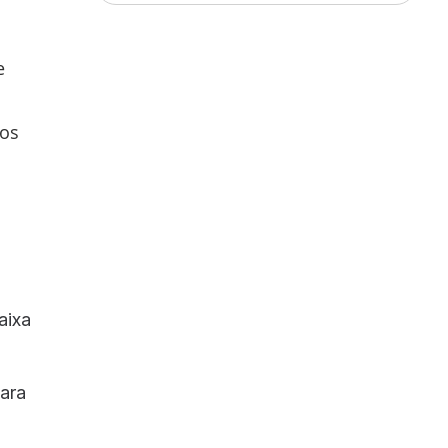
e
tos
aixa
para