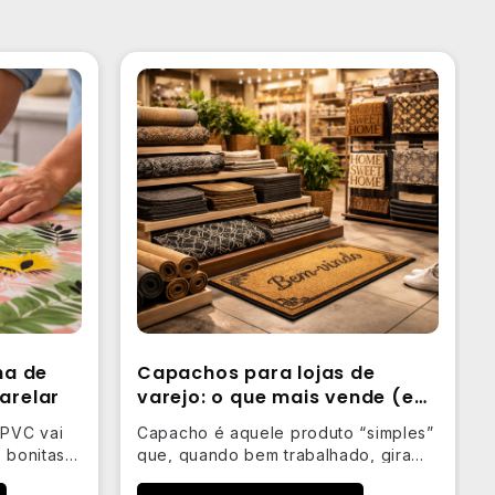
ha de
Capachos para lojas de
arelar
varejo: o que mais vende (e
por quê)
 PVC vai
Capacho é aquele produto “simples”
 bonitas e
que, quando bem trabalhado, gira
rápido, ajuda a compor ambientes