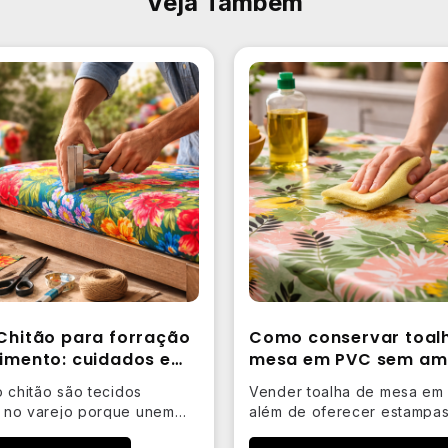
Veja Também
 Chitão para forração
Como conservar toal
timento: cuidados e
mesa em PVC sem am
ão
o chitão são tecidos
Vender toalha de mesa em
 no varejo porque unem
além de oferecer estampas
rcante, variedade de…
preço competitivo. Na…