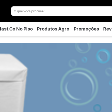
last.co No Piso
Produtos Agro
Promoções
Rev